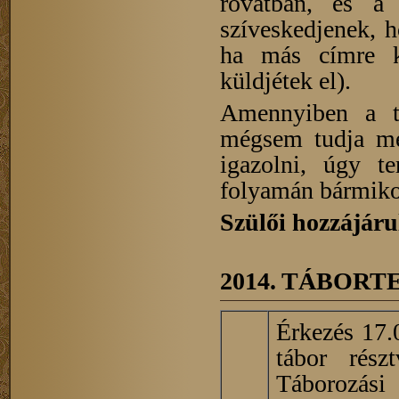
rovatban, és a 
szíveskedjenek, 
ha más címre ké
küldjétek el).
Amennyiben a tá
mégsem tudja meg
igazolni, úgy te
folyamán bármikor
Szülői hozzájár
2014. TÁBORTER
Érkezés 17.
tábor részt
Táborozási 