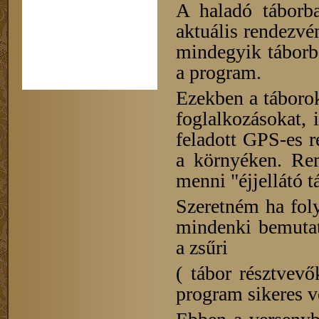
A haladó táborba
aktuális rendezvén
mindegyik táborb
a program.
Ezekben a táboro
foglalkozásokat, i
feladott GPS-es 
a környéken. Rem
menni "éjjellátó t
Szeretném ha foly
mindenki bemutat
a zsűri
( tábor résztvev
program sikeres v