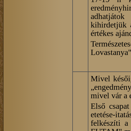
eredményhir
adhatjátok
kihirdetjük
értékes aján
Természete
Lovastanya" 
Mivel késői
„engedmény
mivel vár a 
Első csapat
etetése-itat
felkészíti