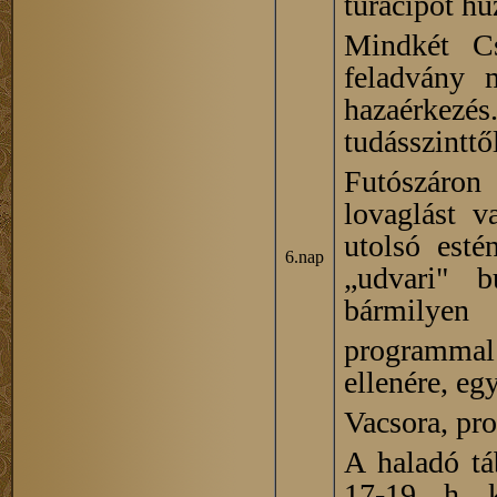
túracipőt hú
Mindkét Cs
feladvány 
hazaérkezés
tudásszinttő
Futószáron
lovaglást v
utolsó esté
6.nap
„udvari" b
bármilyen
programmal 
ellenére, eg
Vacsora, pro
A haladó tá
17-19 h kö