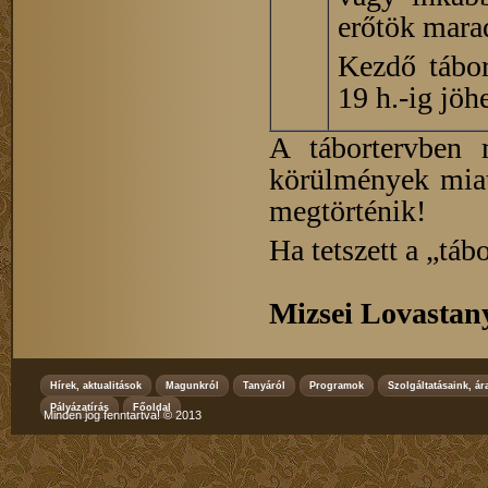
erőtök marad.
Kezdő tábor
19 h.-ig jöh
A tábortervben 
körülmények miat
megtörténik!
Ha tetszett a „táb
Mizsei Lovastan
Hírek, aktualitások
Magunkról
Tanyáról
Programok
Szolgáltatásaink, ár
Pályázatírás
Főoldal
Minden jog fenntartva! © 2013