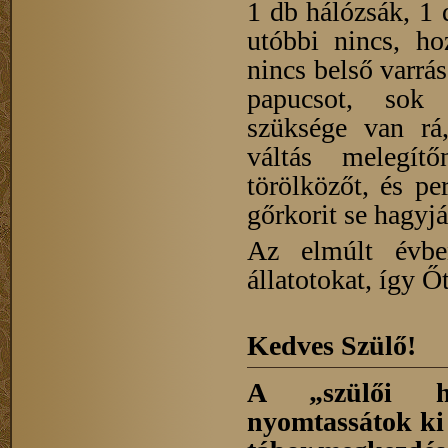
1 db hálózsák, 1 
utóbbi nincs, h
nincs belső varrás
papucsot, sok p
szüksége van rá
váltás melegítőn
törölközőt, és p
gőrkorit se hagyjá
Az elmúlt évbe
állatotokat, így 
Kedves Szülő!
A „szülői ho
nyomtassátok ki 