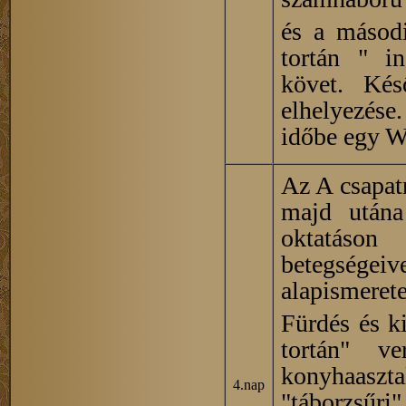
és a másodi
tortán " in
követ. Kés
elhelyezése
időbe egy WI
Az A csapatn
majd utána 
oktatáson
betegségeive
alapismerete
Fürdés és k
tortán" v
konyhaaszta
4.nap
"táborzsűri"