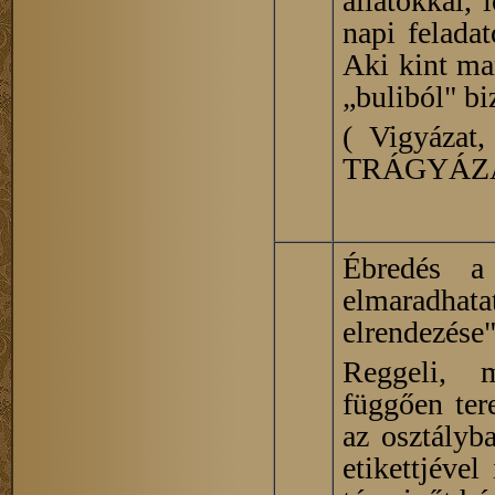
állatokkal,
napi feladat
Aki kint mar
„buliból" b
( Vigyázat,
TRÁGYÁZÁS,
Ébredés a 
elmaradha
elrendezése"
Reggeli, m
függően ter
az osztályba
etikettjéve