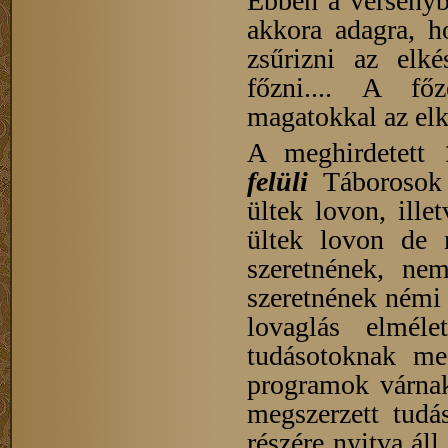
Ebben a verseny
akkora adagra, h
zsűrizni az elké
főzni.... A fő
magatokkal az elk
A meghirdetett
felüli
Táborosok
ültek lovon, ille
ültek lovon de 
szeretnének, ne
szeretnének némi 
lovaglás elmélet
tudásotoknak meg
programok várnak
megszerzett tudá
részére nyitva ál