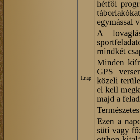
hétfői progr
táborlakóka
egymással ve
A lovaglá
sportfelada
mindkét csap
Minden kiír
GPS versen
1.nap
közeli terül
el kell megk
majd a felad
Természetese
Ezen a napo
süti vagy fő
otthon kital