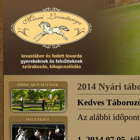
lovastábor és fedett lovarda
gyerekeknek és felnőtteknek
szórakozás, kikapcsolódás
2014 Ny
HÍREK, AKTUALITÁSOK
Kedves Táboroz
Az alábbi időpont
MAGUNKRÓL
1. 2014.07.05.-tő