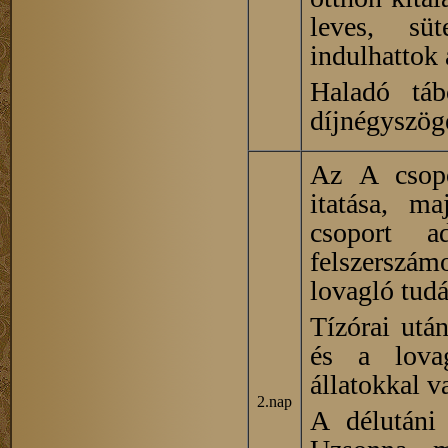
leves, süt
indulhattok 
Haladó tá
díjnégyszöge
Az A csopor
itatása, ma
csoport a
felszerszá
lovagló tudá
Tízórai utá
és a lovag
állatokkal 
2.nap
A délutáni