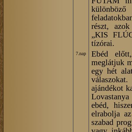
FUTAM" mely
különböző á
feladatokba
részt, azo
„KIS FLÚG
tízórai.
Ebéd előtt
7.nap
meglátjuk m
egy hét ala
válaszokat.
ajándékot k
Lovastanya 
ebéd, hisze
elrabolja a
szabad prog
vagy inkább