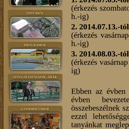
(érkezés szombato
TANYÁRÓL
h.-ig)
2. 2014.07.13.-tó
(érkezés vasárnap
h.-ig)
PROGRAMOK
3. 2014.08.03.-tó
(érkezés vasárnap 
ig)
SZOLGÁLTATÁSAINK, ÁRAK
Ebben az évben 
évben bevezet
összebeszélnek sz
GYERMEKTÁBOR
ezzel lehetőségg
tanyánkat meglept