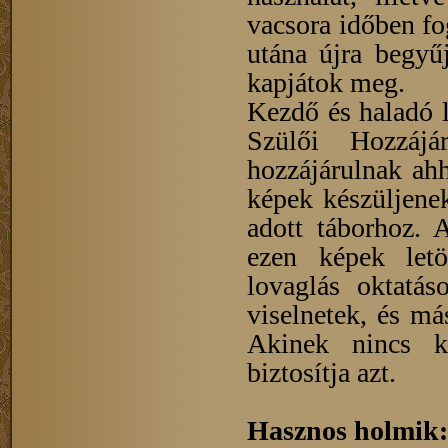
vacsora időben fo
utána újra begyű
kapjátok meg.
Kezdő és haladó 
Szülői Hozzájár
hozzájárulnak ahh
képek készüljenek
adott táborhoz. 
ezen képek letö
lovaglás oktatás
viselnetek, és má
Akinek nincs k
biztosítja azt.
Hasznos holmik: