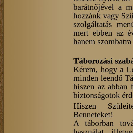
barátnőjével a m
hozzánk vagy Szül
szolgáltatás men
mert ebben az é
hanem szombatra e
Táborozási szabá
Kérem, hogy a Lo
minden leendő Táb
hiszen az abban f
biztonságotok ér
Hiszen Szüleit
Benneteket!
A táborban tová
használat, illet