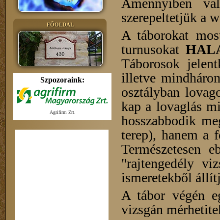
Amennyiben val
szerepeltetjük a 
FŐOLDAL
A táborokat mos
turnusokat
HAL
Táborosok jelent
illetve mindháro
Szpozoraink:
osztályban lovag
kap a lovaglás m
Agrifirm Zrt.
hosszabbodik meg
terep), hanem a f
Természetesen eb
"rajtengedély vi
ismeretekből állít
A tábor végén eg
vizsgán mérhetitek