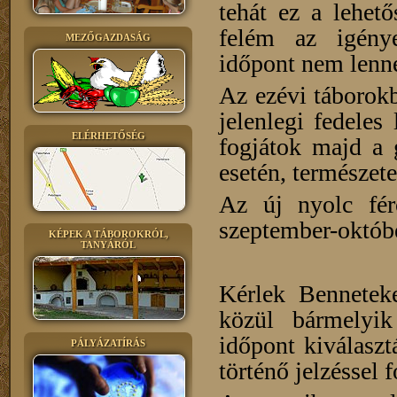
tehát ez a lehet
felém az igény
MEZŐGAZDASÁG
időpont nem lenn
Az ezévi táborok
jelenlegi fedeles
ELÉRHETŐSÉG
fogjátok majd a 
esetén, természet
Az új nyolc férő
szeptember-októbe
KÉPEK A TÁBOROKRÓL,
TANYÁRÓL
Kérlek Bennetek
közül bármelyik
időpont kiválaszt
PÁLYÁZATÍRÁS
történő jelzéssel 