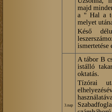
Uzsonna, ma
majd minden
a " Hal a to
melyet után
Késő délu
leszerszám
ismertetése 
A tábor B cs
istálló tak
oktatás.
Tízórai u
elhelyezé
használ
Szabadfog
3.nap
számháború 