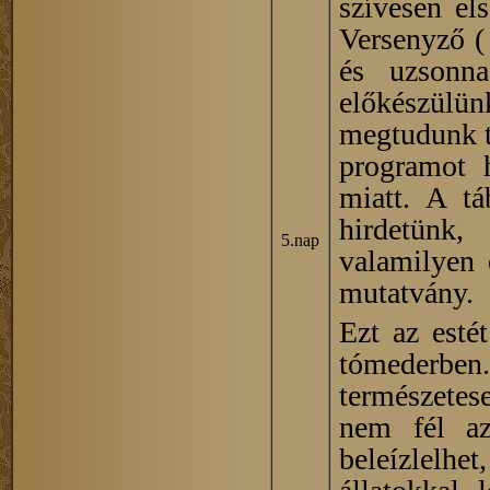
szívesen els
Versenyző ( 
és uzsonna
előkészülü
megtudunk ta
programot h
miatt. A t
hirdetünk
5.nap
valamilyen 
mutatvány.
Ezt az estét
tómederben.
természetes
nem fél az
beleízlelhe