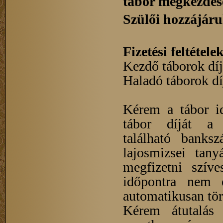
tábor megkezdés
Szülői hozzájáru
Fizetési feltétele
Kezdő táborok díja
Haladó táborok díj
Kérem a tábor i
tábor díját a 
található banks
lajosmizsei tany
megfizetni szív
időpontra nem é
automatikusan tör
Kérem átutalás