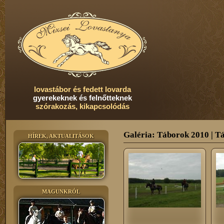
lovastábor és fedett lovarda
gyerekeknek és felnőtteknek
szórakozás, kikapcsolódás
Galéria: Táborok 2010 |
Tá
HÍREK, AKTUALITÁSOK
MAGUNKRÓL