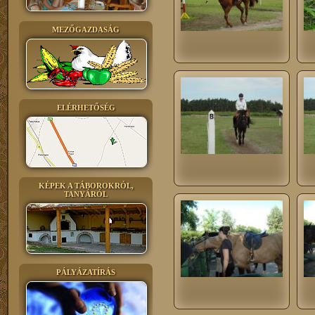
MEZŐGAZDASÁG
ELÉRHETŐSÉG
KÉPEK A TÁBOROKRÓL,
TANYÁRÓL
PÁLYÁZATÍRÁS