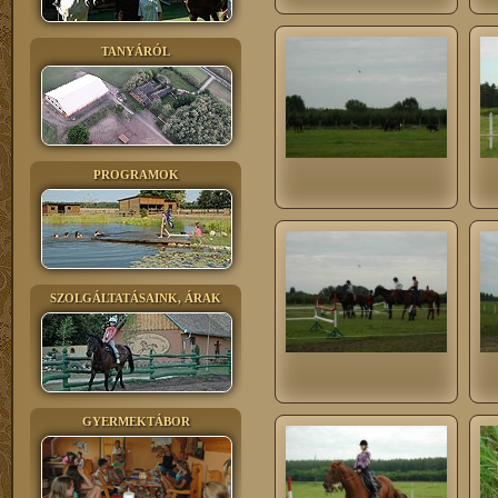
TANYÁRÓL
PROGRAMOK
SZOLGÁLTATÁSAINK, ÁRAK
GYERMEKTÁBOR